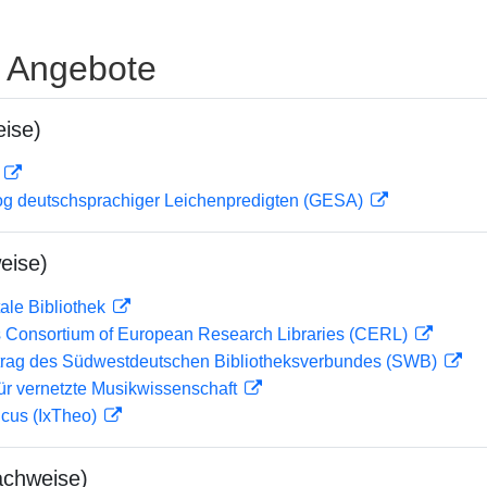
e Angebote
ise)
D
og deutschsprachiger Leichenpredigten (GESA)
eise)
ale Bibliothek
 Consortium of European Research Libraries (CERL)
rag des Südwestdeutschen Bibliotheksverbundes (SWB)
ür vernetzte Musikwissenschaft
icus (IxTheo)
achweise)