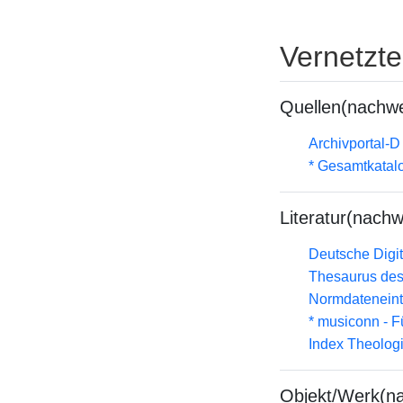
Vernetzt
Quellen(nachwe
Archivportal-
* Gesamtkatal
Literatur(nachw
Deutsche Digit
Thesaurus des
Normdateneint
* musiconn - F
Index Theolog
Objekt/Werk(n