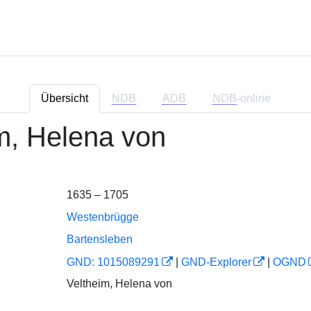
Übersicht
NDB
ADB
NDB
-online
m, Helena von
1635 – 1705
Westenbrügge
Bartensleben
GND: 1015089291
|
GND-Explorer
|
OGND
Veltheim, Helena von