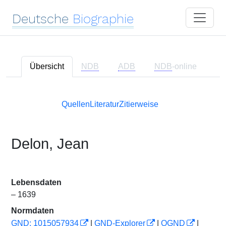
Deutsche
Biographie
Übersicht
NDB
ADB
NDB
-online
Quellen
Literatur
Zitierweise
Delon, Jean
Lebensdaten
– 1639
Normdaten
GND: 1015057934
|
GND-Explorer
|
OGND
|