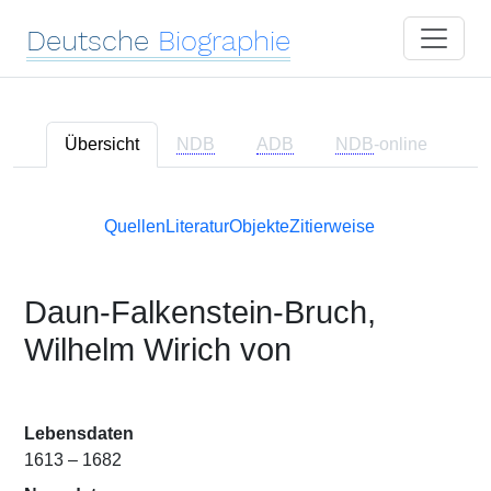
Deutsche
Biographie
Übersicht
NDB
ADB
NDB
-online
Quellen
Literatur
Objekte
Zitierweise
Daun-Falkenstein-Bruch,
Wilhelm Wirich von
Lebensdaten
1613 – 1682