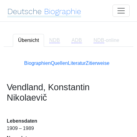
Deutsche
Biographie
Übersicht
NDB
ADB
NDB
-online
Biographien
Quellen
Literatur
Zitierweise
Vendland, Konstantin
Nikolaevič
Lebensdaten
1909 – 1989