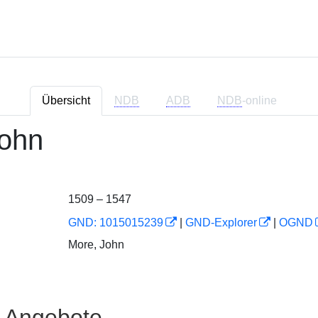
Übersicht
NDB
ADB
NDB
-online
John
1509 – 1547
GND: 1015015239
|
GND-Explorer
|
OGND
More, John
e Angebote