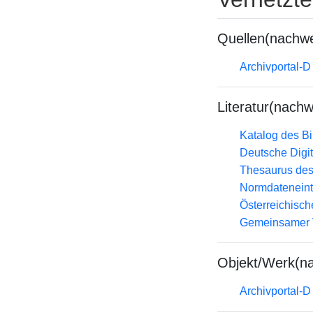
Quellen(nachwe
Archivportal-
Literatur(nachw
Katalog des B
Deutsche Digit
Thesaurus des
Normdateneint
Österreichisc
Gemeinsamer 
Objekt/Werk(n
Archivportal-