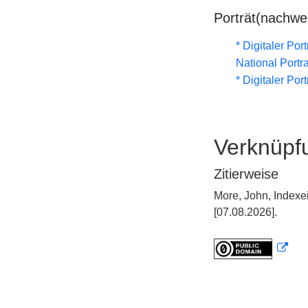
Porträt(nachwe
* Digitaler Por
National Portra
* Digitaler Por
Verknüpf
Zitierweise
More, John, Indexe
[07.08.2026].