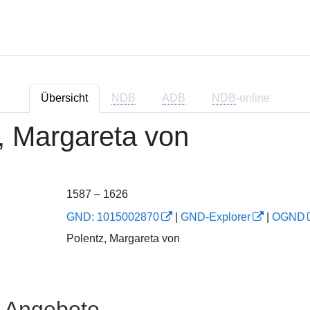
Übersicht
NDB
ADB
NDB
-online
, Margareta von
1587 – 1626
GND: 1015002870
|
GND-Explorer
|
OGND
Polentz, Margareta von
e Angebote