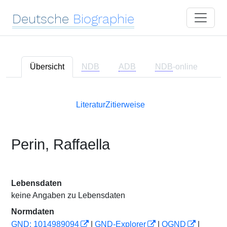
Deutsche
Biographie
Übersicht
NDB
ADB
NDB
-online
Literatur
Zitierweise
Perin, Raffaella
Lebensdaten
keine Angaben zu Lebensdaten
Normdaten
GND: 1014989094
|
GND-Explorer
|
OGND
|