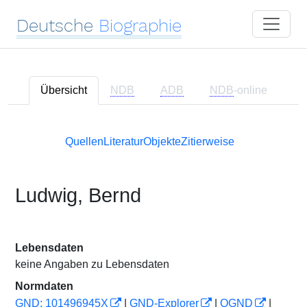
Deutsche
Biographie
Übersicht
NDB
ADB
NDB
-online
Quellen
Literatur
Objekte
Zitierweise
Ludwig, Bernd
Lebensdaten
keine Angaben zu Lebensdaten
Normdaten
GND: 101496945X
|
GND-Explorer
|
OGND
|