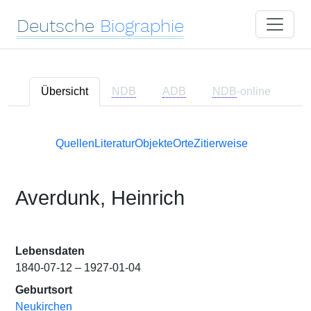
Deutsche
Biographie
Übersicht
NDB
ADB
NDB
-online
Quellen
Literatur
Objekte
Orte
Zitierweise
Averdunk, Heinrich
Lebensdaten
1840-07-12 – 1927-01-04
Geburtsort
Neukirchen