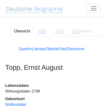
Deutsche
Biographie
Übersicht
NDB
ADB
NDB
-online
Quellen
Literatur
Objekte
Orte
Zitierweise
Topp, Ernst August
Lebensdaten
Wirkungsdaten 1798
Geburtsort
Wolfenbüttel