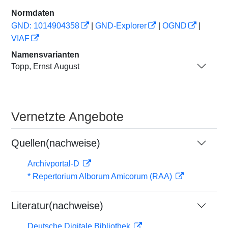
Normdaten
GND: 1014904358
|
GND-Explorer
|
OGND
|
VIAF
Namensvarianten
Topp, Ernst August
Vernetzte Angebote
Quellen(nachweise)
Archivportal-D
* Repertorium Alborum Amicorum (RAA)
Literatur(nachweise)
Deutsche Digitale Bibliothek