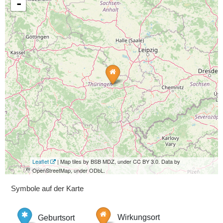
-
Leaflet
| Map tiles by BSB MDZ, under CC BY 3.0. Data by
OpenStreetMap, under ODbL.
Symbole auf der Karte
Geburtsort
Wirkungsort