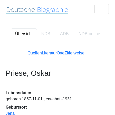
Deutsche
Biographie
Übersicht
NDB
ADB
NDB
-online
Quellen
Literatur
Orte
Zitierweise
Priese, Oskar
Lebensdaten
geboren 1857-11-01 , erwähnt -1931
Geburtsort
Jena