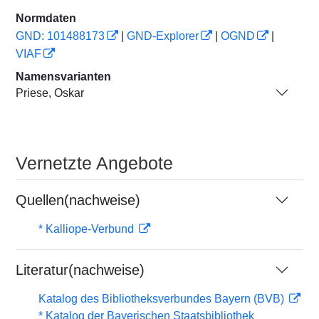
Normdaten
GND: 101488173
|
GND-Explorer
|
OGND
|
VIAF
Namensvarianten
Priese, Oskar
Vernetzte Angebote
Quellen(nachweise)
* Kalliope-Verbund
Literatur(nachweise)
Katalog des Bibliotheksverbundes Bayern (BVB)
* Katalog der Bayerischen Staatsbibliothek