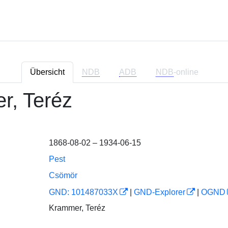
Übersicht
NDB
ADB
NDB
-online
, Teréz
1868-08-02 – 1934-06-15
Pest
Csömör
GND: 101487033X
|
GND-Explorer
|
OGND
Krammer, Teréz