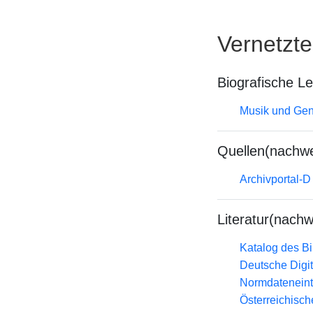
Vernetzt
Biografische L
Musik und Gend
Quellen(nachwe
Archivportal-
Literatur(nachw
Katalog des B
Deutsche Digit
Normdateneint
Österreichisc