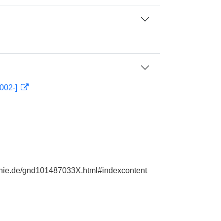
2002-]
aphie.de/gnd101487033X.html#indexcontent