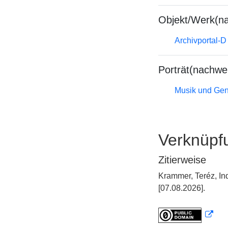
Objekt/Werk(n
Archivportal-
Porträt(nachwe
Musik und Gend
Verknüpf
Zitierweise
Krammer, Teréz, I
[07.08.2026].