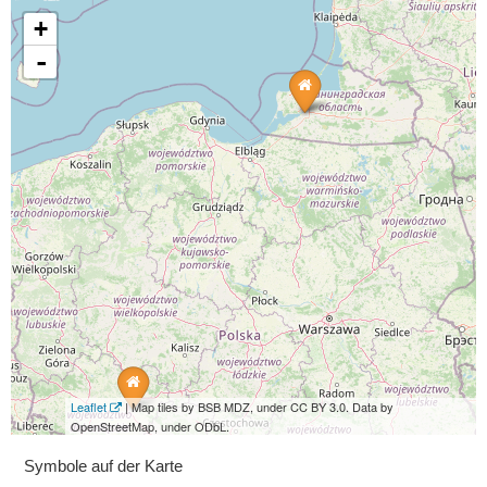
+
-
Leaflet
| Map tiles by BSB MDZ, under CC BY 3.0. Data by
OpenStreetMap, under ODbL.
Symbole auf der Karte