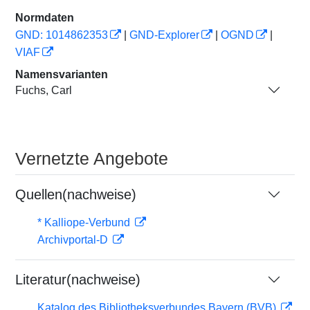
Normdaten
GND: 1014862353
|
GND-Explorer
|
OGND
|
VIAF
Namensvarianten
Fuchs, Carl
Vernetzte Angebote
Quellen(nachweise)
* Kalliope-Verbund
Archivportal-D
Literatur(nachweise)
Katalog des Bibliotheksverbundes Bayern (BVB)