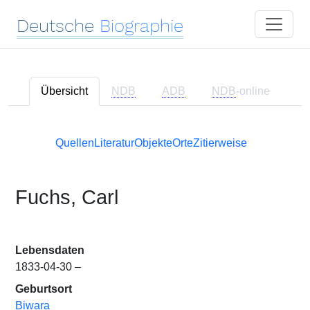
Deutsche
Biographie
Übersicht
NDB
ADB
NDB
-online
Quellen
Literatur
Objekte
Orte
Zitierweise
Fuchs, Carl
Lebensdaten
1833-04-30 –
Geburtsort
Biwara