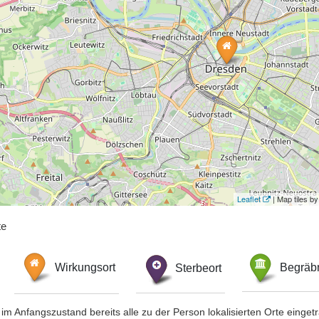
Leaflet
| Map tiles 
te
Wirkungsort
Sterbeort
Begräbn
im Anfangszustand bereits alle zu der Person lokalisierten Orte eing