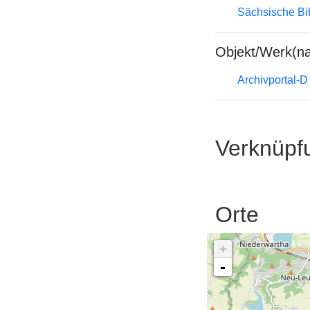
Sächsische Bi
Objekt/Werk(n
Archivportal-
Verknüpf
Orte
+
-