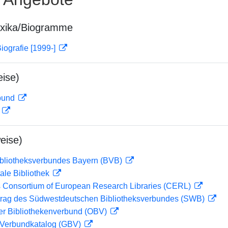
exika/Biogramme
iografie [1999-]
ise)
rbund
D
eise)
ibliotheksverbundes Bayern (BVB)
ale Bibliothek
 Consortium of European Research Libraries (CERL)
rag des Südwestdeutschen Bibliotheksverbundes (SWB)
her Bibliothekenverbund (OBV)
Verbundkatalog (GBV)