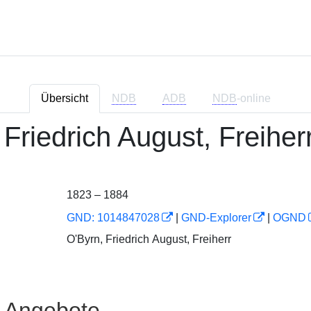
Übersicht
NDB
ADB
NDB
-online
 Friedrich August, Freiher
1823 – 1884
GND: 1014847028
|
GND-Explorer
|
OGND
O'Byrn, Friedrich August, Freiherr
e Angebote