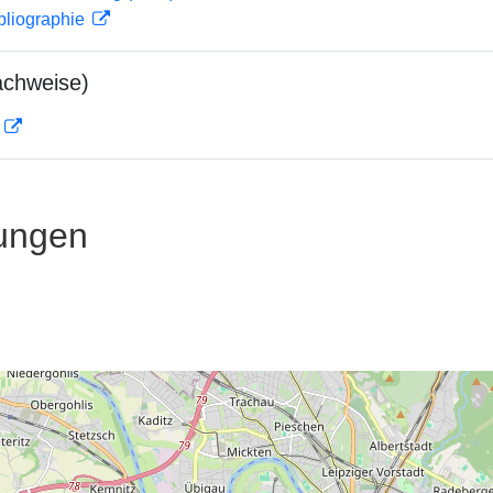
bliographie
achweise)
D
ungen