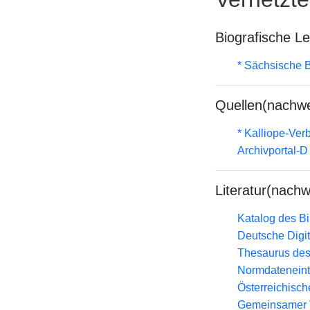
Biografische L
* Sächsische B
Quellen(nachwe
* Kalliope-Ve
Archivportal-
Literatur(nachw
Katalog des B
Deutsche Digit
Thesaurus des
Normdateneint
Österreichisc
Gemeinsamer 