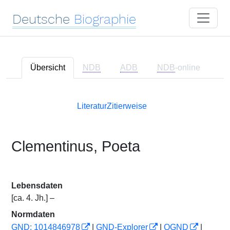
Deutsche
Biographie
Übersicht
NDB
ADB
NDB
-online
Literatur
Zitierweise
Clementinus, Poeta
Lebensdaten
[ca. 4. Jh.] –
Normdaten
GND: 1014846978
|
GND-Explorer
|
OGND
|