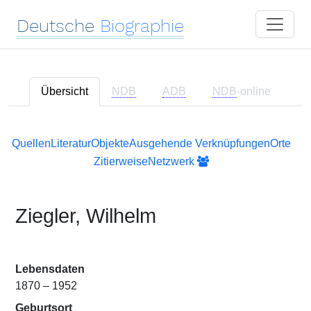
Deutsche
Biographie
Übersicht
NDB
ADB
NDB
-online
Quellen
Literatur
Objekte
Ausgehende Verknüpfungen
Orte
Zitierweise
Netzwerk
Ziegler, Wilhelm
Lebensdaten
1870 – 1952
Geburtsort