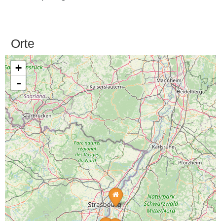
Orte
+
-