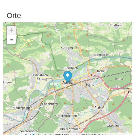
Orte
+
-