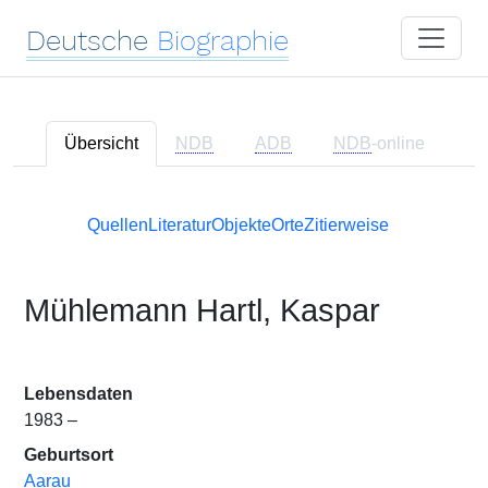
Deutsche
Biographie
Übersicht
NDB
ADB
NDB
-online
Quellen
Literatur
Objekte
Orte
Zitierweise
Mühlemann Hartl, Kaspar
Lebensdaten
1983 –
Geburtsort
Aarau