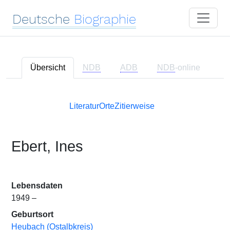
Deutsche
Biographie
Übersicht
NDB
ADB
NDB
-online
Literatur
Orte
Zitierweise
Ebert, Ines
Lebensdaten
1949 –
Geburtsort
Heubach (Ostalbkreis)