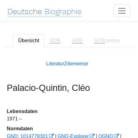
Deutsche
Biographie
Übersicht
NDB
ADB
NDB
-online
Literatur
Zitierweise
Palacio-Quintin, Cléo
Lebensdaten
1971 –
Normdaten
GND: 1014778301
|
GND-Explorer
|
OGND
|