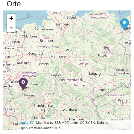
Orte
+
-
Leaflet
| Map tiles by BSB MDZ, under CC BY 3.0. Data by
OpenStreetMap, under ODbL.