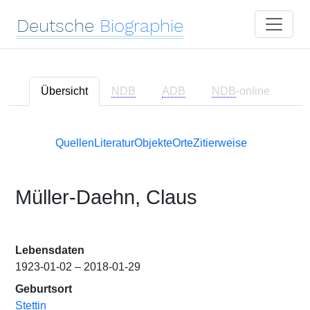
Deutsche
Biographie
Übersicht
NDB
ADB
NDB
-online
Quellen
Literatur
Objekte
Orte
Zitierweise
Müller-Daehn, Claus
Lebensdaten
1923-01-02 – 2018-01-29
Geburtsort
Stettin