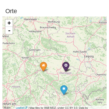
Orte
+
-
Leaflet
| Map tiles by BSB MDZ, under CC BY 3.0. Data by