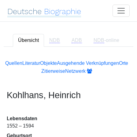
Deutsche
Biographie
Übersicht
NDB
ADB
NDB
-online
Quellen
Literatur
Objekte
Ausgehende Verknüpfungen
Orte
Zitierweise
Netzwerk
Kohlhans, Heinrich
Lebensdaten
1552 – 1594
Geburtsort