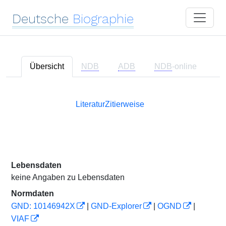
Deutsche
Biographie
Übersicht
NDB
ADB
NDB
-online
Literatur
Zitierweise
Lebensdaten
keine Angaben zu Lebensdaten
Normdaten
GND: 10146942X
|
GND-Explorer
|
OGND
|
VIAF