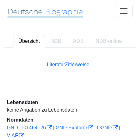
Deutsche
Biographie
Übersicht
NDB
ADB
NDB
-online
Literatur
Zitierweise
Lebensdaten
keine Angaben zu Lebensdaten
Normdaten
GND: 101464126
|
GND-Explorer
|
OGND
|
VIAF