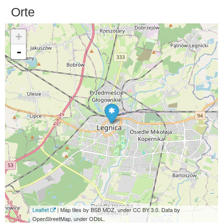
Orte
+
-
Leaflet
| Map tiles by BSB MDZ, under CC BY 3.0. Data by
OpenStreetMap, under ODbL.