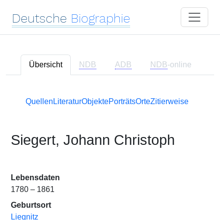
Deutsche
Biographie
Übersicht
NDB
ADB
NDB
-online
Quellen
Literatur
Objekte
Porträts
Orte
Zitierweise
Siegert, Johann Christoph
Lebensdaten
1780 – 1861
Geburtsort
Liegnitz