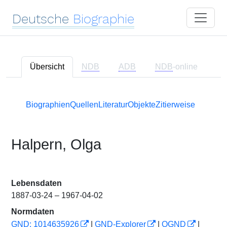
Deutsche
Biographie
Übersicht
NDB
ADB
NDB
-online
Biographien
Quellen
Literatur
Objekte
Zitierweise
Halpern, Olga
Lebensdaten
1887-03-24 – 1967-04-02
Normdaten
GND: 1014635926
|
GND-Explorer
|
OGND
|