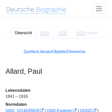
Deutsche
Biographie
Übersicht
NDB
ADB
NDB
-online
Quellen
Literatur
Objekte
Zitierweise
Allard, Paul
Lebensdaten
1841 – 1916
Normdaten
GND: 1014635829
|
GND-Explorer
|
OGND
|