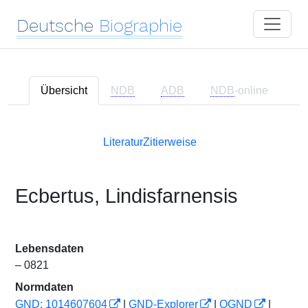
Deutsche
Biographie
Übersicht
NDB
ADB
NDB
-online
Literatur
Zitierweise
Ecbertus, Lindisfarnensis
Lebensdaten
– 0821
Normdaten
GND: 1014607604
|
GND-Explorer
|
OGND
|