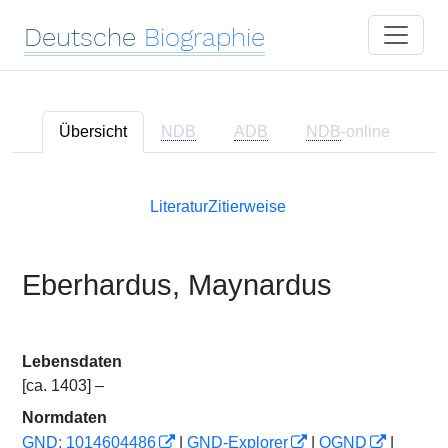
Deutsche
Biographie
Übersicht
NDB
ADB
NDB
-online
Literatur
Zitierweise
Eberhardus, Maynardus
Lebensdaten
[ca. 1403] –
Normdaten
GND: 1014604486
|
GND-Explorer
|
OGND
|