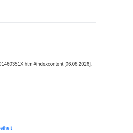
101460351X.html#indexcontent [06.08.2026].
reiheit