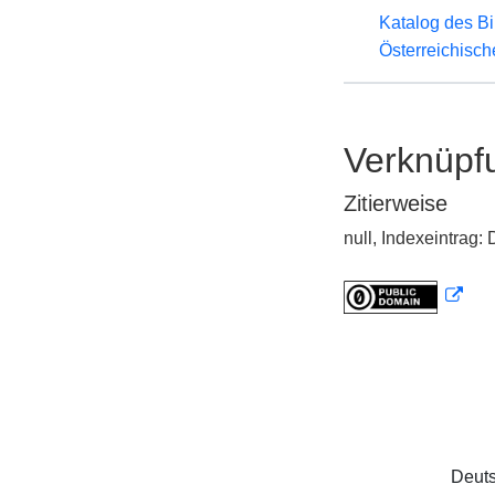
Katalog des B
Österreichisc
Verknüpf
Zitierweise
null, Indexeintrag
Deuts