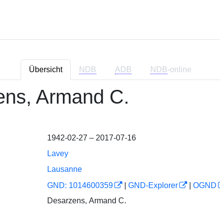
Übersicht
NDB
ADB
NDB
-online
ens, Armand C.
1942-02-27 – 2017-07-16
Lavey
Lausanne
GND: 1014600359
|
GND-Explorer
|
OGND
Desarzens, Armand C.