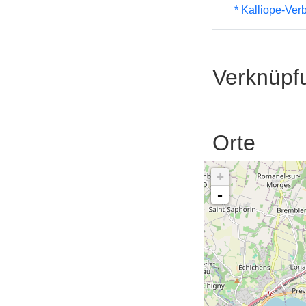
* Kalliope-Ve
Verknüpf
Orte
+
-