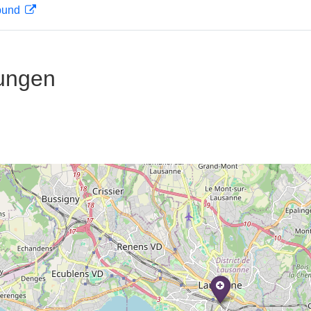
rbund
ungen