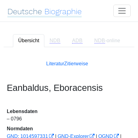
Deutsche
Biographie
Übersicht
NDB
ADB
NDB
-online
Literatur
Zitierweise
Eanbaldus, Eboracensis
Lebensdaten
– 0796
Normdaten
GND: 1014597331
|
GND-Explorer
|
OGND
|