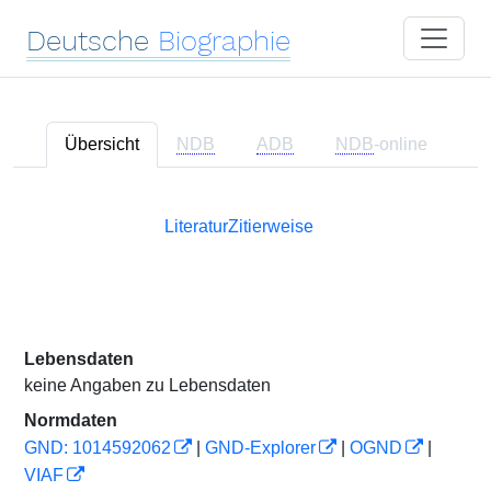
Deutsche
Biographie
Übersicht
NDB
ADB
NDB
-online
Literatur
Zitierweise
Lebensdaten
keine Angaben zu Lebensdaten
Normdaten
GND: 1014592062
|
GND-Explorer
|
OGND
|
VIAF