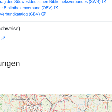
rag des Südwestdeutschen Bibliotheksverbundes (SWB)
her Bibliothekenverbund (OBV)
Verbundkatalog (GBV)
achweise)
D
ungen