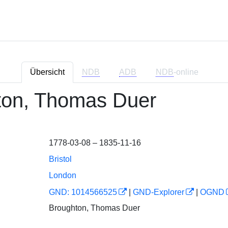
Übersicht
NDB
ADB
NDB
-online
ton, Thomas Duer
1778-03-08 – 1835-11-16
Bristol
London
GND: 1014566525
|
GND-Explorer
|
OGND
Broughton, Thomas Duer