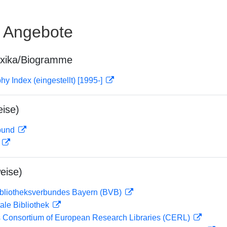
e Angebote
exika/Biogramme
hy Index (eingestellt) [1995-]
ise)
rbund
D
eise)
ibliotheksverbundes Bayern (BVB)
ale Bibliothek
 Consortium of European Research Libraries (CERL)