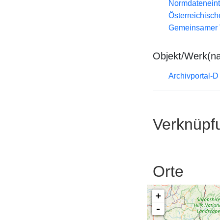
Normdateneint
Österreichisc
Gemeinsamer 
Objekt/Werk(n
Archivportal-
Verknüpf
Orte
+
-