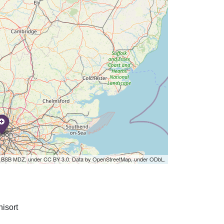
by BSB MDZ, under CC BY 3.0. Data by OpenStreetMap, under ODbL.
isort