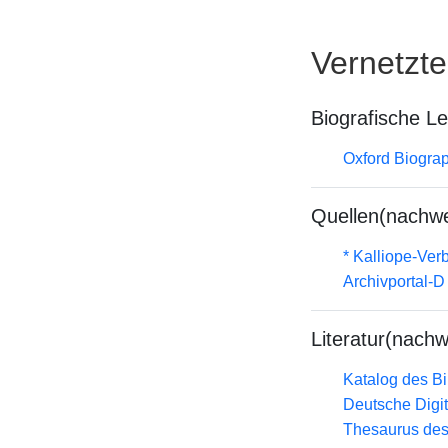
Vernetzt
Biografische L
Oxford Biograp
Quellen(nachwe
* Kalliope-Ve
Archivportal-
Literatur(nachw
Katalog des B
Deutsche Digit
Thesaurus des