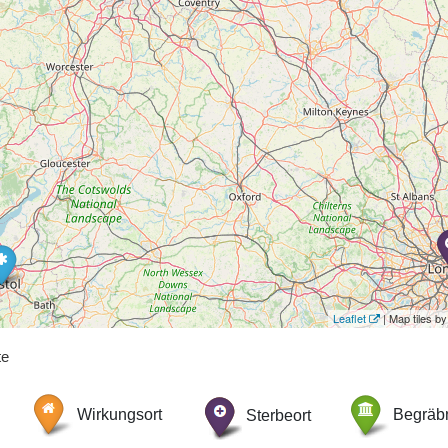
Leaflet
| Map tiles 
te
Wirkungsort
Sterbeort
Begräbn