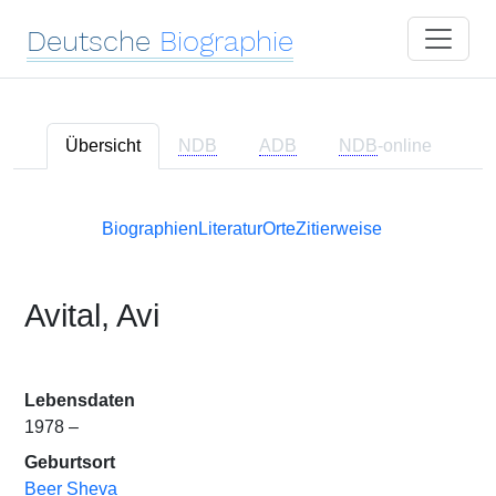
Deutsche
Biographie
Übersicht
NDB
ADB
NDB
-online
Biographien
Literatur
Orte
Zitierweise
Avital, Avi
Lebensdaten
1978 –
Geburtsort
Beer Sheva