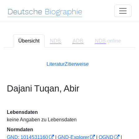
Deutsche
Biographie
Übersicht
NDB
ADB
NDB
-online
Literatur
Zitierweise
Dajani Tuqan, Abir
Lebensdaten
keine Angaben zu Lebensdaten
Normdaten
GND: 1014531160
|
GND-Explorer
|
OGND
|