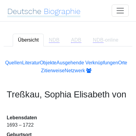
Deutsche
Biographie
Übersicht
NDB
ADB
NDB
-online
Quellen
Literatur
Objekte
Ausgehende Verknüpfungen
Orte
Zitierweise
Netzwerk
Treßkau, Sophia Elisabeth von
Lebensdaten
1693 – 1722
Geburtsort