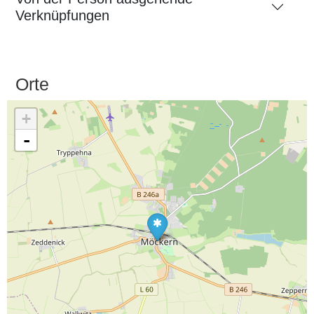
Verknüpfungen
Orte
+
-