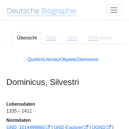
Deutsche
Biographie
Übersicht
NDB
ADB
NDB
-online
Quellen
Literatur
Objekte
Zitierweise
Dominicus, Silvestri
Lebensdaten
1335 – 1411
Normdaten
GND: 1014499860
|
GND-Explorer
|
OGND
|