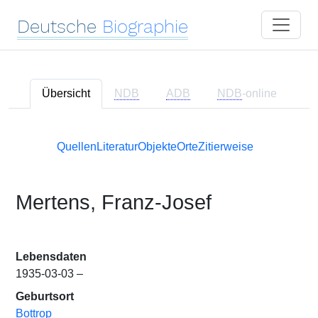
Deutsche
Biographie
Übersicht
NDB
ADB
NDB
-online
Quellen
Literatur
Objekte
Orte
Zitierweise
Mertens, Franz-Josef
Lebensdaten
1935-03-03 –
Geburtsort
Bottrop