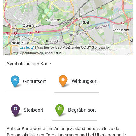
Leaflet
| Map tiles by BSB MDZ, under CC BY 3.0. Data by
OpenStreetMap, under ODbL.
Symbole auf der Karte
Geburtsort
Wirkungsort
Sterbeort
Begräbnisort
Auf der Karte werden im Anfangszustand bereits alle zu der
Person lokalisierten Orte eingetragen und bei Überlagerung je