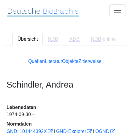
Deutsche
Biographie
Übersicht
NDB
ADB
NDB
-online
Quellen
Literatur
Objekte
Zitierweise
Schindler, Andrea
Lebensdaten
1974-09-30 –
Normdaten
GND: 101444392X
|
GND-Explorer
|
OGND
|