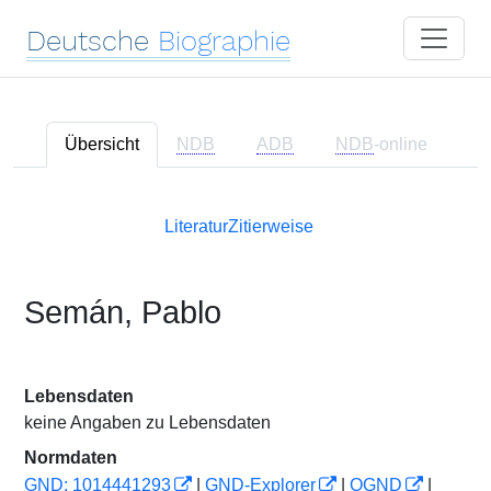
Deutsche
Biographie
Übersicht
NDB
ADB
NDB
-online
Literatur
Zitierweise
Semán, Pablo
Lebensdaten
keine Angaben zu Lebensdaten
Normdaten
GND: 1014441293
|
GND-Explorer
|
OGND
|