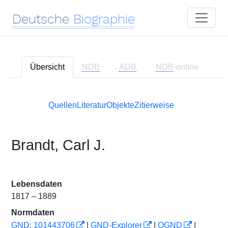
Deutsche
Biographie
Übersicht
NDB
ADB
NDB
-online
Quellen
Literatur
Objekte
Zitierweise
Brandt, Carl J.
Lebensdaten
1817 – 1889
Normdaten
GND: 101443706
|
GND-Explorer
|
OGND
|