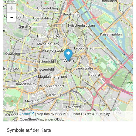
+
-
Leaflet
| Map tiles by BSB MDZ, under CC BY 3.0. Data by
OpenStreetMap, under ODbL.
Symbole auf der Karte