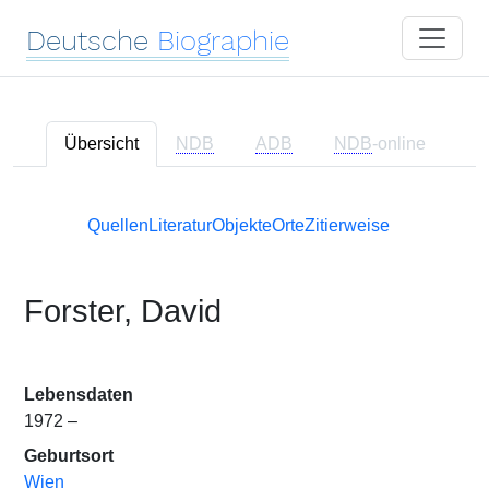
Deutsche
Biographie
Übersicht
NDB
ADB
NDB
-online
Quellen
Literatur
Objekte
Orte
Zitierweise
Forster, David
Lebensdaten
1972 –
Geburtsort
Wien