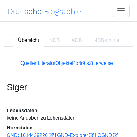
Deutsche
Biographie
Übersicht
NDB
ADB
NDB
-online
Quellen
Literatur
Objekte
Porträts
Zitierweise
Siger
Lebensdaten
keine Angaben zu Lebensdaten
Normdaten
GND: 1014429226
|
GND-Explorer
|
OGND
|