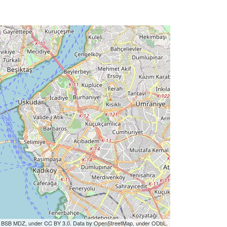
by BSB MDZ, under CC BY 3.0. Data by OpenStreetMap, under ODbL.