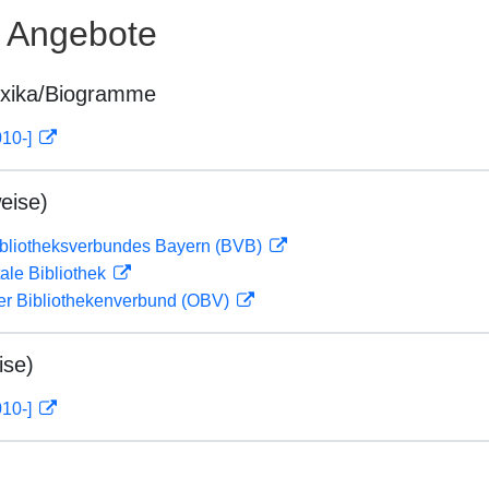
e Angebote
exika/Biogramme
010-]
eise)
ibliotheksverbundes Bayern (BVB)
ale Bibliothek
her Bibliothekenverbund (OBV)
ise)
010-]