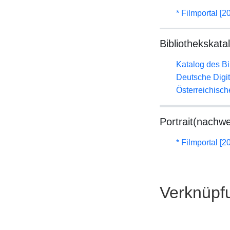
* Filmportal [2
Bibliothekskata
Katalog des B
Deutsche Digit
Österreichisc
Portrait(nachwe
* Filmportal [2
Verknüpf