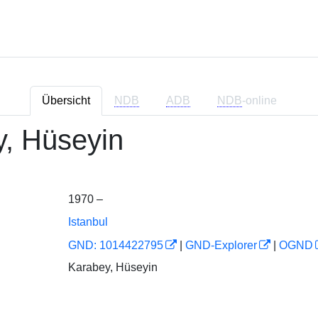
Übersicht
NDB
ADB
NDB
-online
, Hüseyin
1970 –
Istanbul
GND: 1014422795
|
GND-Explorer
|
OGND
Karabey, Hüseyin