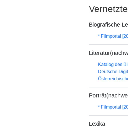
Vernetzt
Biografische L
* Filmportal [2
Literatur(nachw
Katalog des B
Deutsche Digit
Österreichisc
Porträt(nachwe
* Filmportal [2
Lexika