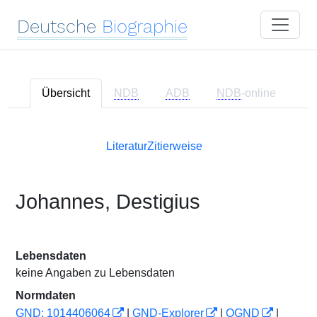
Deutsche
Biographie
Übersicht
NDB
ADB
NDB
-online
Literatur
Zitierweise
Johannes, Destigius
Lebensdaten
keine Angaben zu Lebensdaten
Normdaten
GND: 1014406064
|
GND-Explorer
|
OGND
|