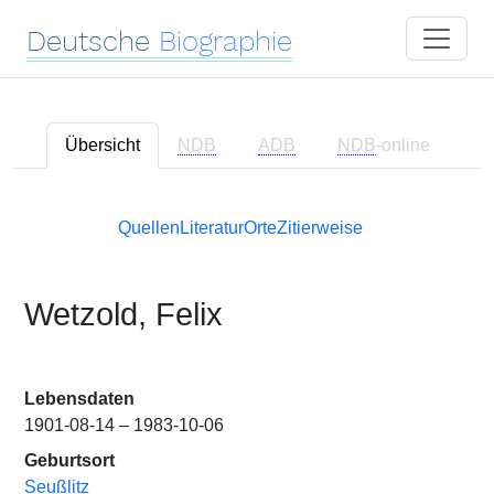
Deutsche
Biographie
Übersicht
NDB
ADB
NDB
-online
Quellen
Literatur
Orte
Zitierweise
Wetzold, Felix
Lebensdaten
1901-08-14 – 1983-10-06
Geburtsort
Seußlitz