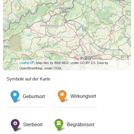
Leaflet
| Map tiles by BSB MDZ, under CC BY 3.0. Data by
OpenStreetMap, under ODbL.
Symbole auf der Karte
Geburtsort
Wirkungsort
Sterbeort
Begräbnisort