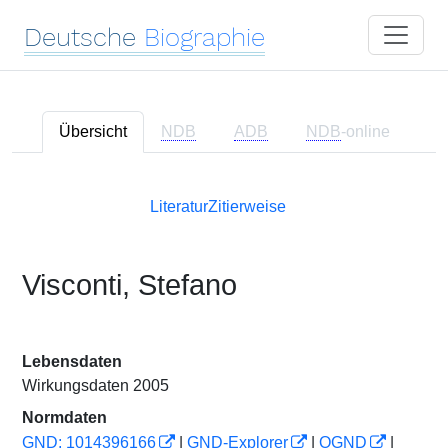
Deutsche
Biographie
Übersicht
NDB
ADB
NDB
-online
Literatur
Zitierweise
Visconti, Stefano
Lebensdaten
Wirkungsdaten 2005
Normdaten
GND: 1014396166
|
GND-Explorer
|
OGND
|