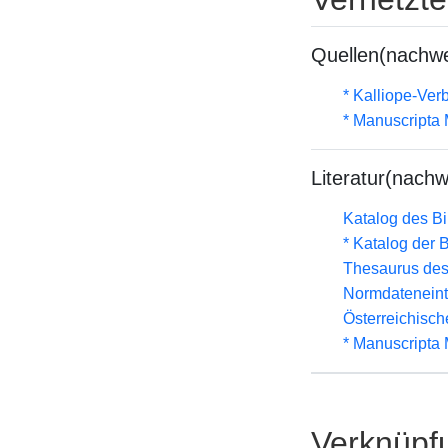
Quellen(nachwe
* Kalliope-Ve
* Manuscripta
Literatur(nachw
Katalog des B
* Katalog der
Thesaurus des
Normdateneint
Österreichisc
* Manuscripta
Verknüpf