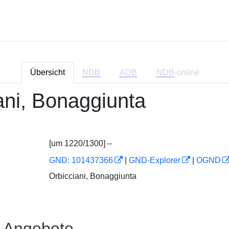
Übersicht
NDB
ADB
NDB
-online
ani, Bonaggiunta
[um 1220/1300] –
GND: 101437366
|
GND-Explorer
|
OGND
Orbicciani, Bonaggiunta
e Angebote