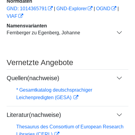
Normdaten
GND: 1014365791
|
GND-Explorer
|
OGND
|
VIAF
Namensvarianten
Fernberger zu Egenberg, Johanne
Vernetzte Angebote
Quellen(nachweise)
* Gesamtkatalog deutschsprachiger
Leichenpredigten (GESA)
Literatur(nachweise)
Thesaurus des Consortium of European Research
Libraries (CERL)