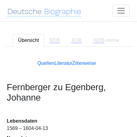
Deutsche
Biographie
Übersicht
NDB
ADB
NDB
-online
Quellen
Literatur
Zitierweise
Fernberger zu Egenberg,
Johanne
Lebensdaten
1569 – 1604-04-13