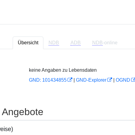
Übersicht
NDB
ADB
NDB
-online
keine Angaben zu Lebensdaten
GND: 101434855
|
GND-Explorer
|
OGND
e Angebote
eise)